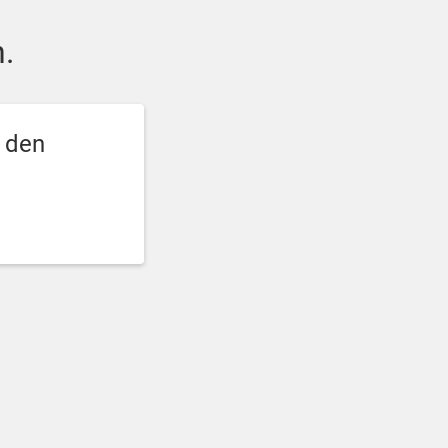
.
e den