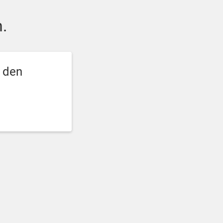
.
e den