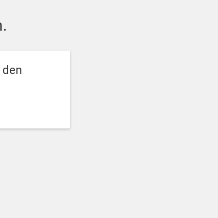
.
e den