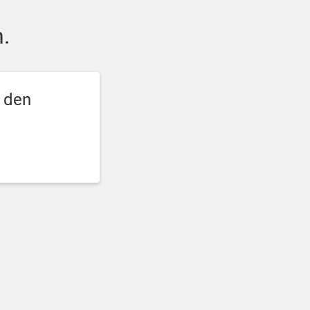
.
e den