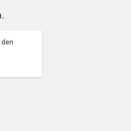
.
e den