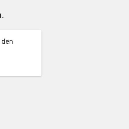
.
e den