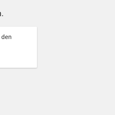
.
e den