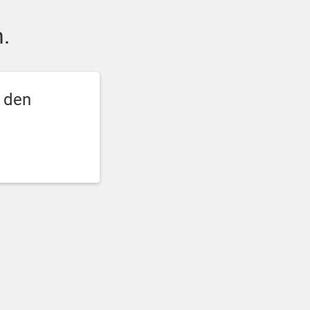
.
e den