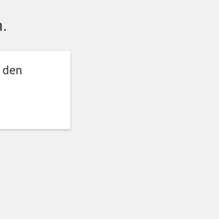
.
e den